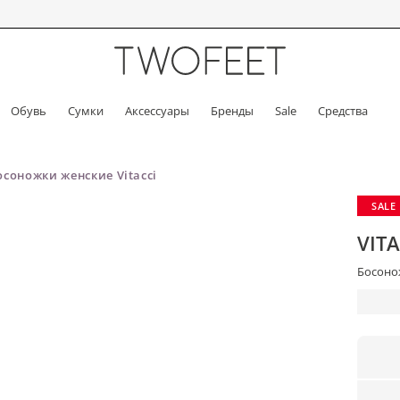
Обувь
Сумки
Аксессуары
Бренды
Sale
Средства
осоножки женские Vitacci
SALE
VITA
Босонож