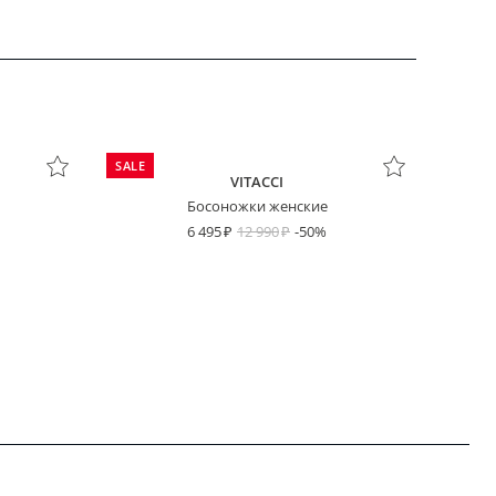
SALE
VITACCI
Босоножки женские
6 495
12 990
-50%