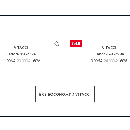
SALE
VITACCI
VITACCI
Сапоги женские
Сапоги женские
11 996
29 990
-60%
9 996
24 990
-60%
пользовательским соглашением
Платёж сегодня
Через 2 недели
Через 4 недели
Через 6 недель
ВСЕ БОСОНОЖКИ VITACCI
ДЛИНА СТОПЫ