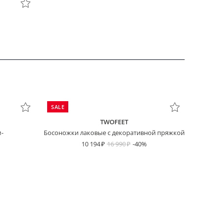
SALE
TWOFEET
-
Босоножки лаковые с декоративной пряжкой
10 194
16 990
-40%