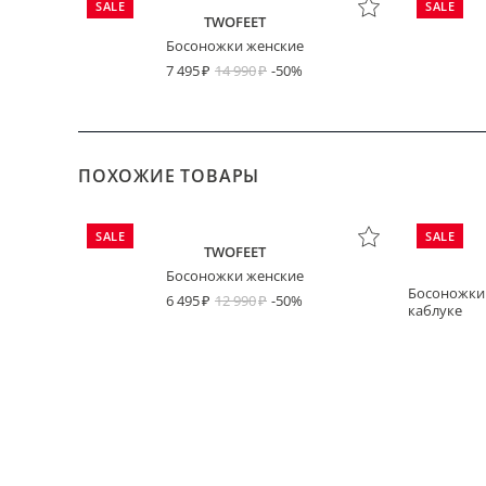
SALE
SALE
TWOFEET
Босоножки женские
7 495
14 990
-50%
ПОХОЖИЕ ТОВАРЫ
SALE
SALE
TWOFEET
Босоножки женские
Босоножки
6 495
12 990
-50%
каблуке