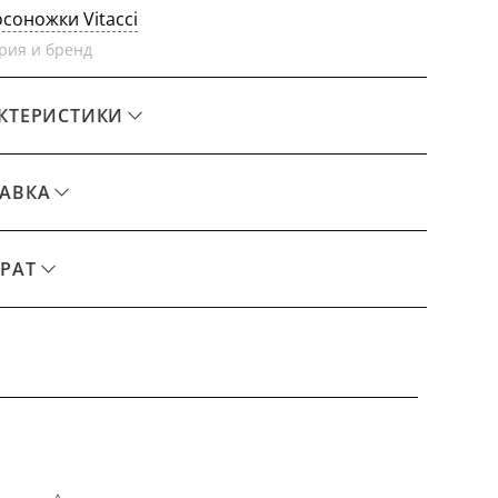
осоножки Vitacci
рия и бренд
КТЕРИСТИКИ
АВКА
РАТ