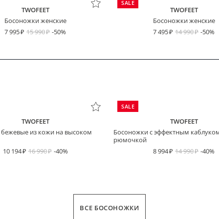
SALE
TWOFEET
TWOFEET
Босоножки женские
Босоножки женские
7 995
15 990
-50%
7 495
14 990
-50%
SALE
TWOFEET
TWOFEET
 бежевые из кожи на высоком
Босоножки с эффектным каблуком
рюмочкой
10 194
16 990
-40%
8 994
14 990
-40%
ВСЕ БОСОНОЖКИ