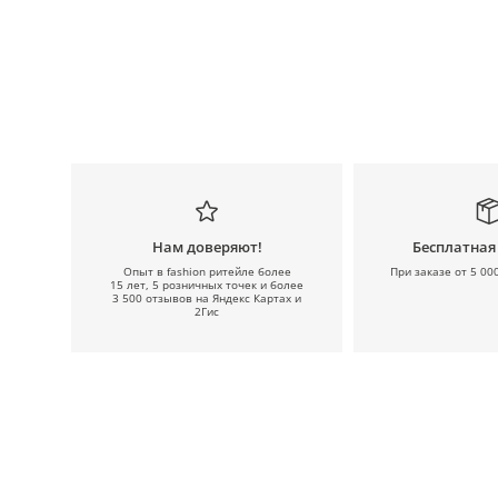
Нам доверяют!
Бесплатная
Опыт в fashion ритейле более
При заказе от 5 00
15 лет, 5 розничных точек и более
3 500 отзывов на Яндекс Картах и
2Гис