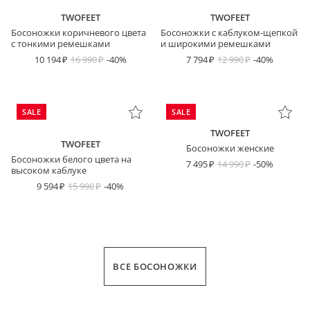
TWOFEET
TWOFEET
Босоножки коричневого цвета
Босоножки с каблуком-щепкой
с тонкими ремешками
и широкими ремешками
10 194
16 990
-40%
7 794
12 990
-40%
SALE
SALE
TWOFEET
TWOFEET
Босоножки женские
Босоножки белого цвета на
7 495
14 990
-50%
высоком каблуке
9 594
15 990
-40%
ВСЕ БОСОНОЖКИ