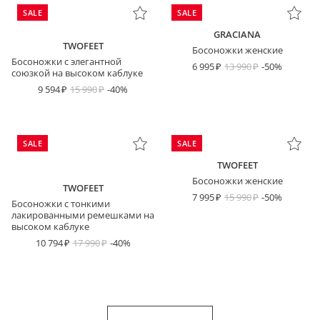
SALE
SALE
GRACIANA
TWOFEET
Босоножки женские
Босоножки с элегантной
6 995
13 990
-50%
союзкой на высоком каблуке
9 594
15 990
-40%
SALE
SALE
TWOFEET
Босоножки женские
TWOFEET
7 995
15 990
-50%
Босоножки с тонкими
лакированными ремешками на
высоком каблуке
10 794
17 990
-40%