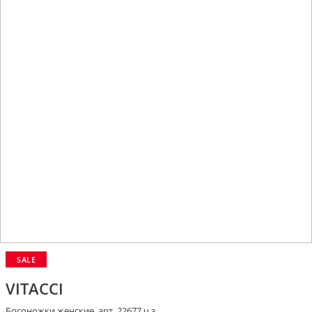
SALE
VITACCI
Босоножки женские, арт. 22677 ч.з.