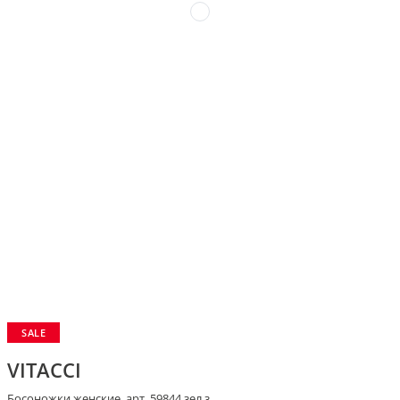
SALE
VITACCI
Босоножки женские, арт. 59844 зел.з.