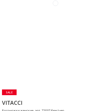
SALE
VITACCI
Босоножки женские, арт. 72037 беж/чер