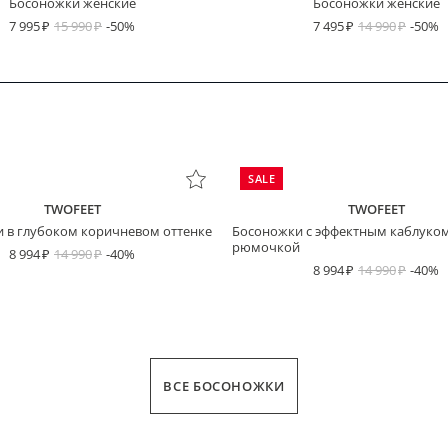
Босоножки женские
Босоножки женские
7 995
15 990
-50%
7 495
14 990
-50%
SALE
TWOFEET
TWOFEET
 в глубоком коричневом оттенке
Босоножки с эффектным каблуком
рюмочкой
8 994
14 990
-40%
8 994
14 990
-40%
ВСЕ БОСОНОЖКИ