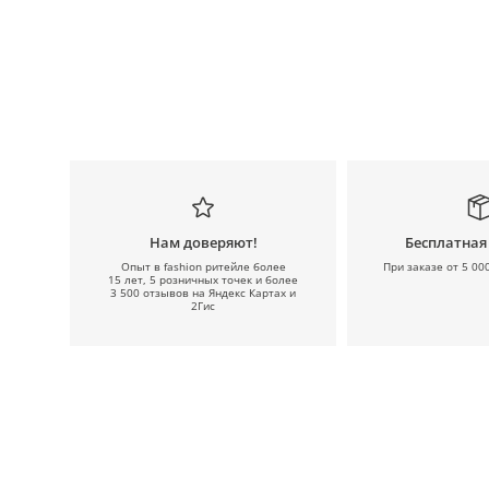
Нам доверяют!
Бесплатная
Опыт в fashion ритейле более
При заказе от 5 00
15 лет, 5 розничных точек и более
3 500 отзывов на Яндекс Картах и
2Гис