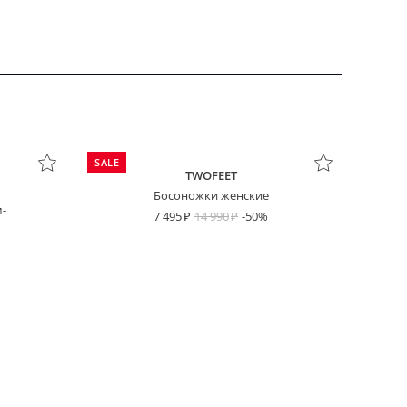
SALE
TWOFEET
Босоножки женские
-
7 495
14 990
-50%