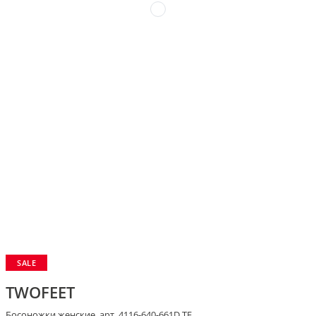
SALE
TWOFEET
Босоножки женские, арт. 4116-640-661D TF