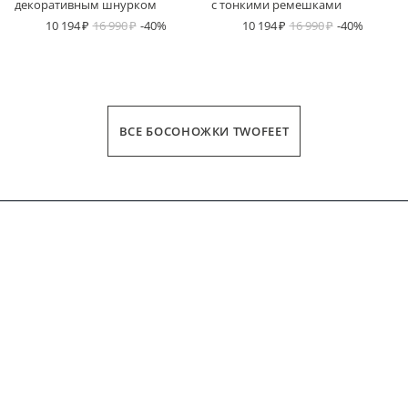
декоративным шнурком
с тонкими ремешками
10 194
16 990
-40%
10 194
16 990
-40%
ВСЕ БОСОНОЖКИ TWOFEET