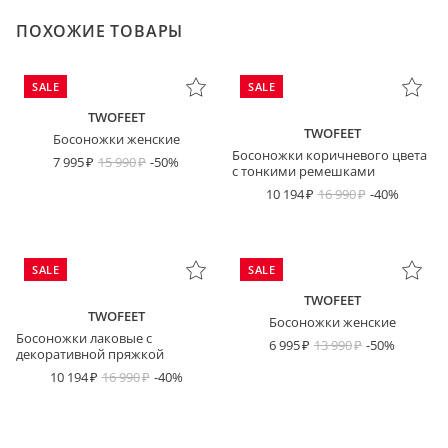
ПОХОЖИЕ ТОВАРЫ
SALE
SALE
TWOFEET
TWOFEET
Босоножки женские
Босоножки коричневого цвета
7 995
15 990
-50%
с тонкими ремешками
10 194
16 990
-40%
SALE
SALE
TWOFEET
TWOFEET
Босоножки женские
Босоножки лаковые с
6 995
13 990
-50%
декоративной пряжкой
10 194
16 990
-40%