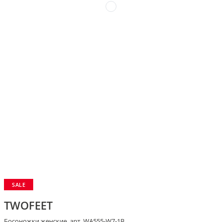
SALE
TWOFEET
Босоножки женские, арт. WA555-W7-1B