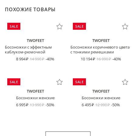
ПОХОЖИЕ ТОВАРЫ
SALE
SALE
TWOFEET
TWOFEET
Босоножки с эффектным
Босоножки коричневого цвета
каблуком-рюмочкой
с тонкими ремешками
8 994
14 990
-40%
10 194
16 990
-40%
SALE
SALE
TWOFEET
TWOFEET
Босоножки женские
Босоножки женские
6 995
13 990
-50%
6 495
12 990
-50%