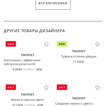
ВСЕ БОСОНОЖКИ
ДРУГИЕ ТОВАРЫ ДИЗАЙНЕРА
SALE
NEW
TWOFEET
TWOFEET
Туфли в оттенке айвори
Босоножки с эффектным
17 990
каблуком-рюмочкой
8 994
14 990
-40%
SALE
SALE
TWOFEET
TWOFEET
Мюли в черном цвете
Сандалии черного цвета с
10 194
16 990
-40%