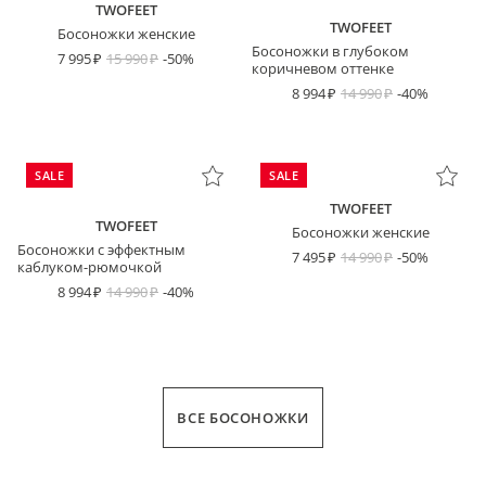
TWOFEET
TWOFEET
Босоножки женские
Босоножки в глубоком
7 995
15 990
-50%
коричневом оттенке
8 994
14 990
-40%
SALE
SALE
TWOFEET
TWOFEET
Босоножки женские
Босоножки с эффектным
7 495
14 990
-50%
каблуком-рюмочкой
8 994
14 990
-40%
ВСЕ БОСОНОЖКИ