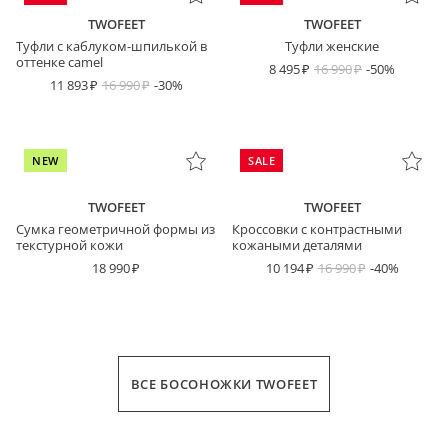
TWOFEET
TWOFEET
Туфли с каблуком-шпилькой в
Туфли женские
оттенке camel
8 495
16 990
-50%
11 893
16 990
-30%
NEW
SALE
TWOFEET
TWOFEET
Сумка геометричной формы из
Кроссовки с контрастными
текстурной кожи
кожаными деталями
18 990
10 194
16 990
-40%
ВСЕ БОСОНОЖКИ TWOFEET