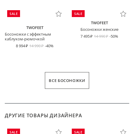
SALE
SALE
TWOFEET
TWOFEET
Босоножки женские
Босоножки с эффектным
7 495
14 990
-50%
каблуком-рюмочкой
8 994
14 990
-40%
ВСЕ БОСОНОЖКИ
ДРУГИЕ ТОВАРЫ ДИЗАЙНЕРА
SALE
SALE