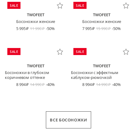
SALE
SALE
TWOFEET
TWOFEET
Босоножки женские
Босоножки женские
5 995
11 990
-50%
7 995
15 990
-50%
SALE
SALE
TWOFEET
TWOFEET
Босоножки в глубоком
Босоножки с эффектным
коричневом оттенке
каблуком-рюмочкой
8 994
14 990
-40%
8 994
14 990
-40%
ВСЕ БОСОНОЖКИ