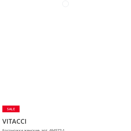
SALE
VITACCI
Босоножки женские, арт. 494577-1