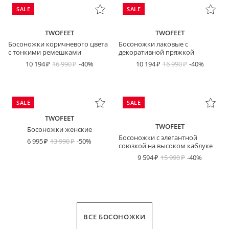
SALE
SALE
TWOFEET
TWOFEET
Босоножки коричневого цвета
Босоножки лаковые с
с тонкими ремешками
декоративной пряжкой
10 194
16 990
-40%
10 194
16 990
-40%
SALE
SALE
TWOFEET
TWOFEET
Босоножки женские
Босоножки с элегантной
6 995
13 990
-50%
союзкой на высоком каблуке
9 594
15 990
-40%
ВСЕ БОСОНОЖКИ