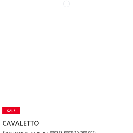
SALE
CAVALETTO
Босоножки женские, арт. 330818-B002V19 (983-992)