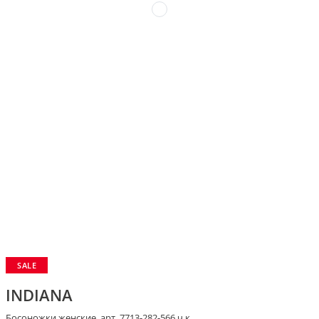
SALE
INDIANA
Босоножки женские, арт. 7713-282-566 ч.к.