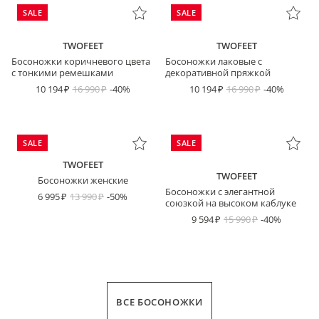
SALE
SALE
TWOFEET
TWOFEET
Босоножки коричневого цвета
Босоножки лаковые с
с тонкими ремешками
декоративной пряжкой
10 194
16 990
-40%
10 194
16 990
-40%
SALE
SALE
TWOFEET
TWOFEET
Босоножки женские
Босоножки с элегантной
6 995
13 990
-50%
союзкой на высоком каблуке
9 594
15 990
-40%
ВСЕ БОСОНОЖКИ