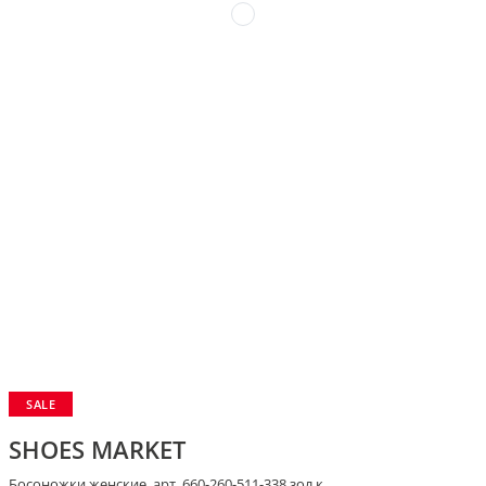
SALE
SHOES MARKET
Босоножки женские, арт. 660-260-511-338 зол.к.