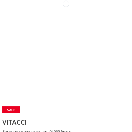
SALE
VITACCI
Босоножки женские, арт. 94969 беж.к.