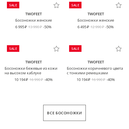
SALE
SALE
TWOFEET
TWOFEET
Босоножки женские
Босоножки женские
6 995
13 990
-50%
6 495
12 990
-50%
SALE
SALE
TWOFEET
TWOFEET
Босоножки бежевые из кожи
Босоножки коричневого цвета
на высоком каблуке
с тонкими ремешками
10 194
16 990
-40%
10 194
16 990
-40%
ВСЕ БОСОНОЖКИ