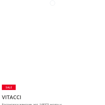
SALE
VITACCI
Босоножки женские, арт. 148371 молоч.к.