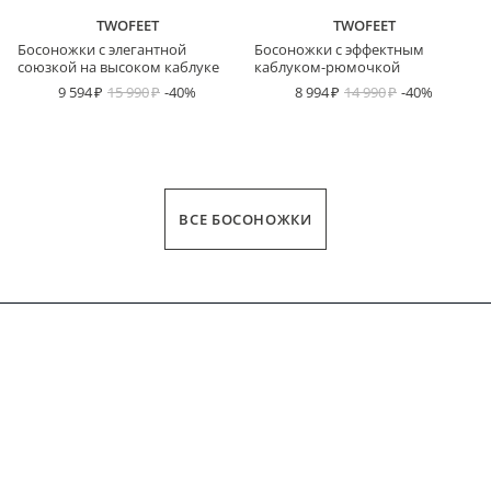
TWOFEET
TWOFEET
Босоножки с элегантной
Босоножки с эффектным
союзкой на высоком каблуке
каблуком-рюмочкой
9 594
15 990
-40%
8 994
14 990
-40%
ВСЕ БОСОНОЖКИ