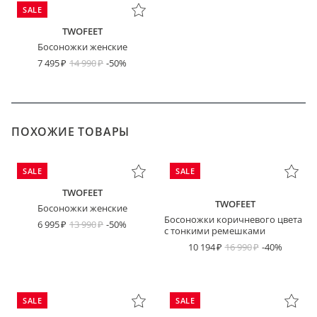
SALE
TWOFEET
Босоножки женские
7 495
14 990
-50%
ПОХОЖИЕ ТОВАРЫ
SALE
SALE
TWOFEET
TWOFEET
Босоножки женские
Босоножки коричневого цвета
6 995
13 990
-50%
с тонкими ремешками
10 194
16 990
-40%
SALE
SALE