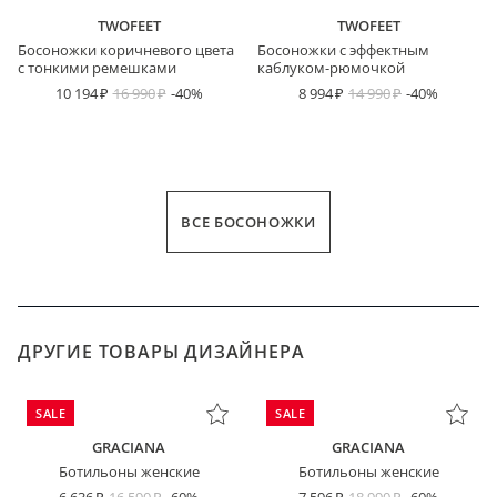
TWOFEET
TWOFEET
Босоножки коричневого цвета
Босоножки с эффектным
с тонкими ремешками
каблуком-рюмочкой
10 194
16 990
-40%
8 994
14 990
-40%
ВСЕ БОСОНОЖКИ
ДРУГИЕ ТОВАРЫ ДИЗАЙНЕРА
SALE
SALE
GRACIANA
GRACIANA
Ботильоны женские
Ботильоны женские