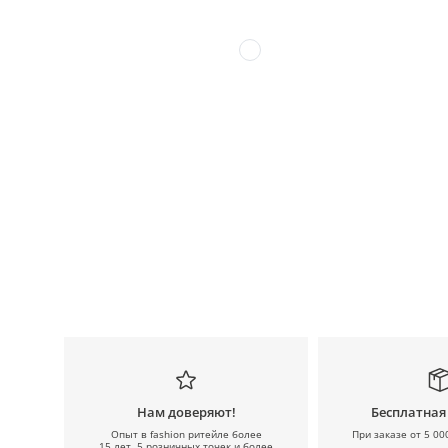
Нам доверяют!
Бесплатная
Опыт в fashion ритейле более
При заказе от 5 00
15 лет, 5 розничных точек и более