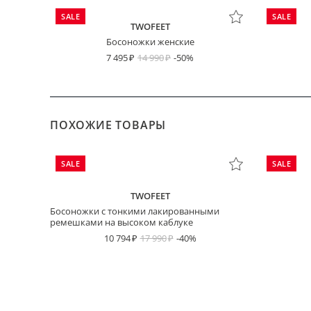
SALE
SALE
TWOFEET
Босоножки женские
7 495
14 990
-50%
ПОХОЖИЕ ТОВАРЫ
SALE
SALE
TWOFEET
Босоножки с тонкими лакированными
ремешками на высоком каблуке
10 794
17 990
-40%