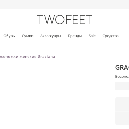
Обувь
Сумки
Аксессуары
Бренды
Sale
Средства
осоножки женские Graciana
GRA
Босонож