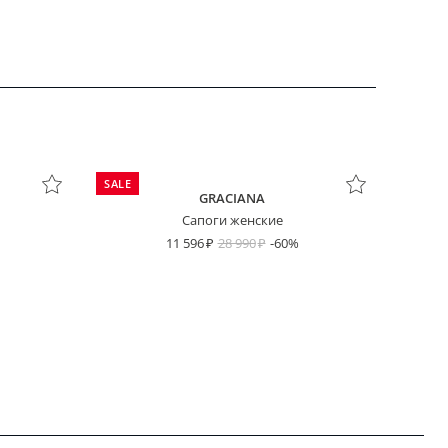
SALE
GRACIANA
Сапоги женские
11 596
28 990
-60%