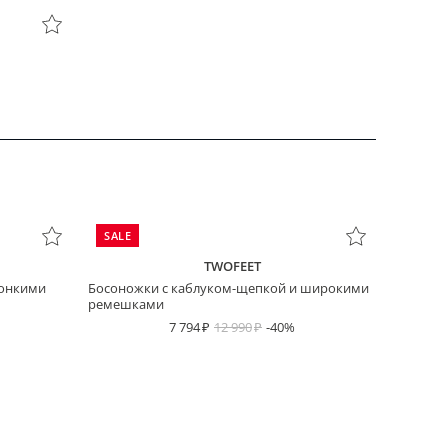
SALE
TWOFEET
тонкими
Босоножки с каблуком-щепкой и широкими
ремешками
7 794
12 990
-40%