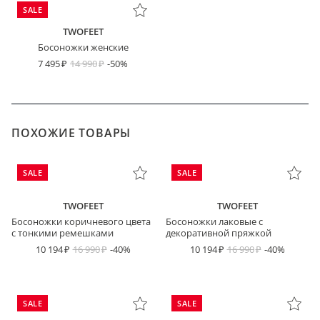
SALE
TWOFEET
Босоножки женские
7 495
14 990
-50%
ПОХОЖИЕ ТОВАРЫ
SALE
SALE
TWOFEET
TWOFEET
Босоножки коричневого цвета
Босоножки лаковые с
с тонкими ремешками
декоративной пряжкой
10 194
16 990
-40%
10 194
16 990
-40%
SALE
SALE