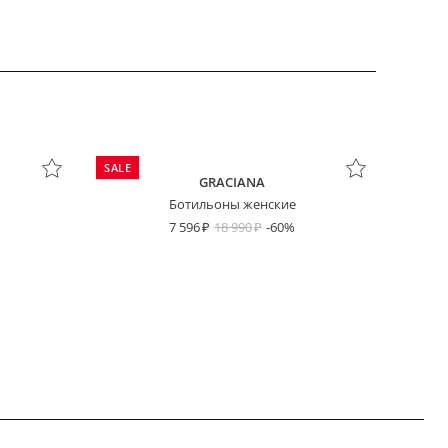
SALE
GRACIANA
Ботильоны женские
7 596
18 990
-60%