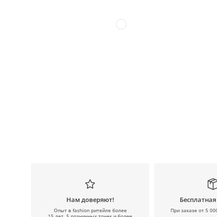
Нам доверяют!
Бесплатная
Опыт в fashion ритейле более
При заказе от 5 00
15 лет, 5 розничных точек и более