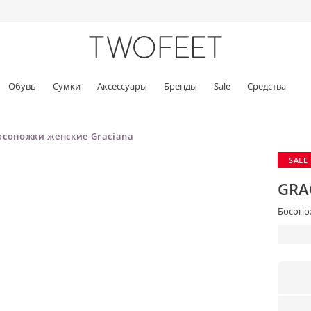
Обувь
Сумки
Аксессуары
Бренды
Sale
Средства
осоножки женские Graciana
SALE
GRA
Босонож