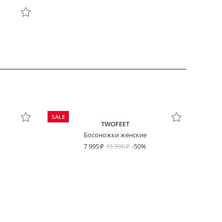
SALE
TWOFEET
Босоножки женские
7 995
15 990
-50%