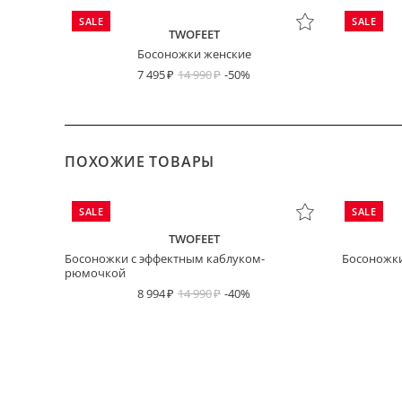
SALE
SALE
TWOFEET
Босоножки женские
7 495
14 990
-50%
ПОХОЖИЕ ТОВАРЫ
SALE
SALE
TWOFEET
Босоножки с эффектным каблуком-
Босоножки
рюмочкой
8 994
14 990
-40%