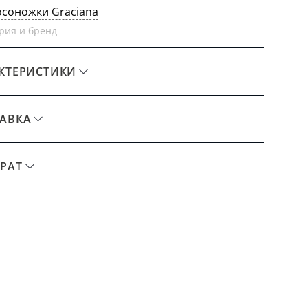
осоножки Graciana
рия и бренд
КТЕРИСТИКИ
АВКА
РАТ