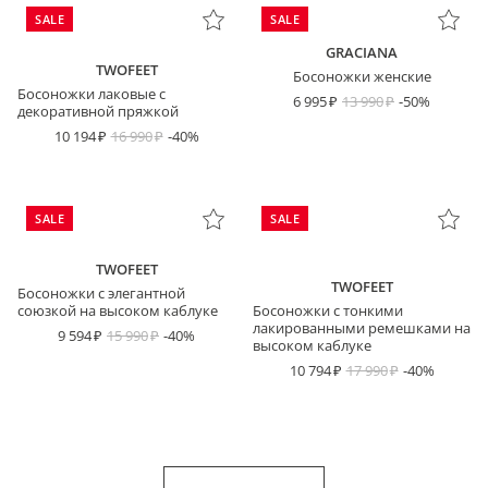
SALE
SALE
GRACIANA
TWOFEET
Босоножки женские
Босоножки лаковые с
6 995
13 990
-50%
декоративной пряжкой
10 194
16 990
-40%
SALE
SALE
TWOFEET
TWOFEET
Босоножки с элегантной
союзкой на высоком каблуке
Босоножки с тонкими
лакированными ремешками на
9 594
15 990
-40%
высоком каблуке
10 794
17 990
-40%