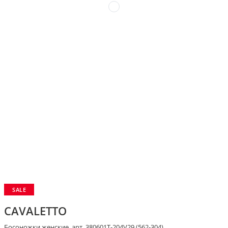
SALE
CAVALETTO
Босоножки женские, арт. 380601T-204V29 (562-304)