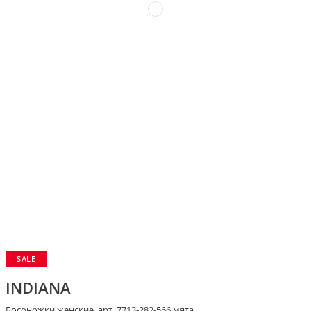
SALE
INDIANA
Босоножки женские, арт. 7713-282-566 мята