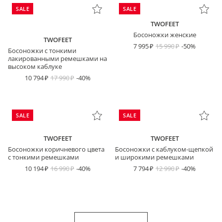
SALE
SALE
TWOFEET
Босоножки женские
TWOFEET
7 995
15 990
-50%
Босоножки с тонкими
лакированными ремешками на
высоком каблуке
10 794
17 990
-40%
SALE
SALE
TWOFEET
TWOFEET
Босоножки коричневого цвета
Босоножки с каблуком-щепкой
с тонкими ремешками
и широкими ремешками
10 194
16 990
-40%
7 794
12 990
-40%