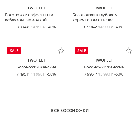
TWOFEET
TWOFEET
Босоножки с эффектным
Босоножки в глубоком
каблуком-рюмочкой
коричневом оттенке
8 994
14 990
-40%
8 994
14 990
-40%
SALE
SALE
TWOFEET
TWOFEET
Босоножки женские
Босоножки женские
7 495
14 990
-50%
7 995
15 990
-50%
ВСЕ БОСОНОЖКИ