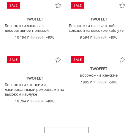
SALE
SALE
TWOFEET
TWOFEET
Босоножки лаковые с
Босоножки с элегантной
декоративной пряжкой
союзкой на высоком каблуке
10 194
16 990
-40%
9 594
15 990
-40%
SALE
SALE
TWOFEET
Босоножки женские
TWOFEET
7 995
15 990
-50%
Босоножки с тонкими
лакированными ремешками на
высоком каблуке
10 794
17 990
-40%