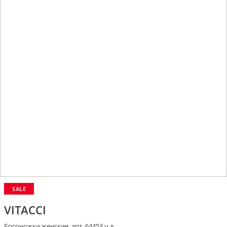
SALE
VITACCI
Босоножки женские, арт. 64453 ч.л.