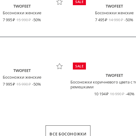
SALE
TWOFEET
TWOFEET
Босоножки женские
Босоножки женские
7 995
15 990
-50%
7 495
14 990
-50%
SALE
TWOFEET
TWOFEET
Босоножки женские
Босоножки коричневого цвета с 
7 995
15 990
-50%
ремешками
10 194
16 990
-40%
ВСЕ БОСОНОЖКИ