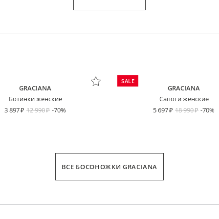
SALE
GRACIANA
GRACIANA
Ботинки женские
Сапоги женские
пользовательским соглашением
3 897
12 990
-70%
5 697
18 990
-70%
Платёж сегодня
Через 2 недели
Через 4 недели
Через 6 недель
ВСЕ БОСОНОЖКИ GRACIANA
ДЛИНА СТОПЫ