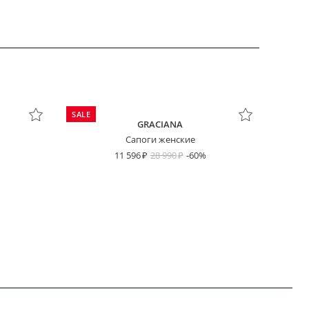
SALE
GRACIANA
Сапоги женские
11 596
28 990
-60%