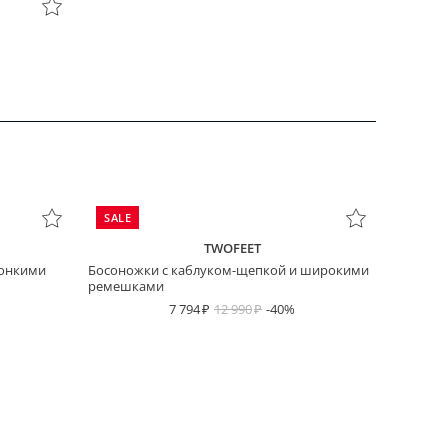
SALE
TWOFEET
тонкими
Босоножки с каблуком-щепкой и широкими
ремешками
7 794
12 990
-40%