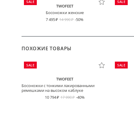
SALE
SALE
TWOFEET
Босоножки женские
7 495
14 990
-50%
ПОХОЖИЕ ТОВАРЫ
SALE
SALE
TWOFEET
Босоножки с тонкими лакированными
ремешками на высоком каблуке
10 794
17 990
-40%