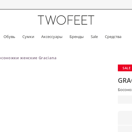
Обувь
Сумки
Аксессуары
Бренды
Sale
Средства
осоножки женские Graciana
SALE
GRA
Босонож