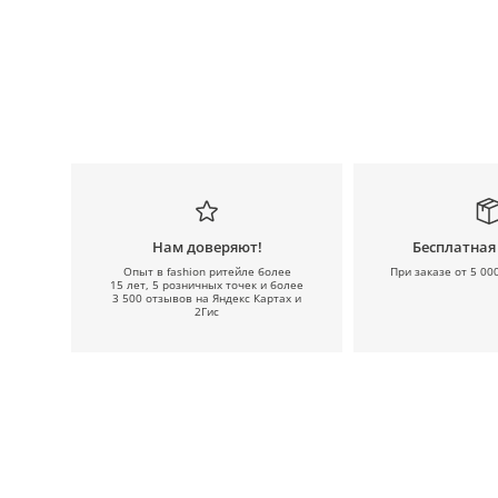
Нам доверяют!
Бесплатная
Опыт в fashion ритейле более
При заказе от 5 00
15 лет, 5 розничных точек и более
3 500 отзывов на Яндекс Картах и
2Гис