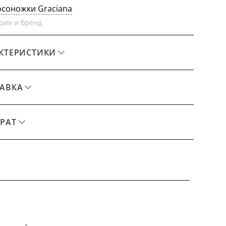
осоножки Graciana
рия и бренд
КТЕРИСТИКИ
АВКА
РАТ