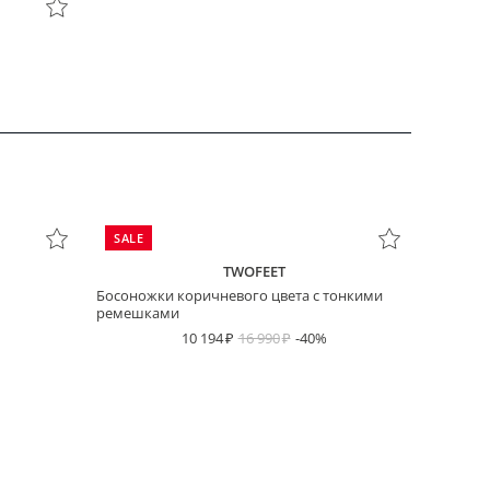
SALE
TWOFEET
Босоножки коричневого цвета с тонкими
ремешками
10 194
16 990
-40%