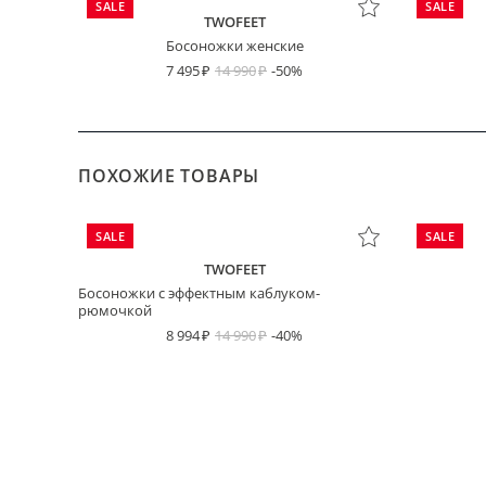
SALE
SALE
TWOFEET
Босоножки женские
7 495
14 990
-50%
ПОХОЖИЕ ТОВАРЫ
SALE
SALE
TWOFEET
Босоножки с эффектным каблуком-
рюмочкой
8 994
14 990
-40%