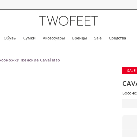
Обувь
Сумки
Аксессуары
Бренды
Sale
Средства
осоножки женские Cavaletto
SALE
CAV
Босонож