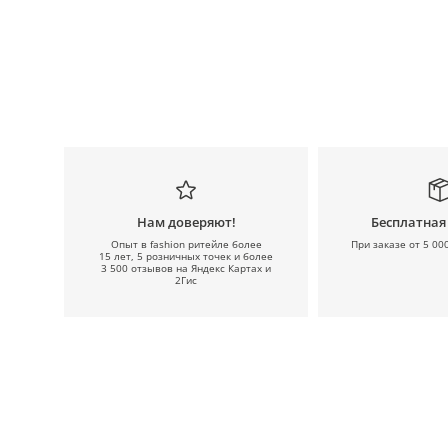
Нам доверяют!
Бесплатная
Опыт в fashion ритейле более
При заказе от 5 00
15 лет, 5 розничных точек и более
3 500 отзывов на Яндекс Картах и
2Гис