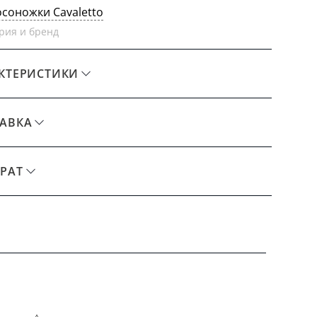
осоножки Cavaletto
рия и бренд
КТЕРИСТИКИ
АВКА
РАТ