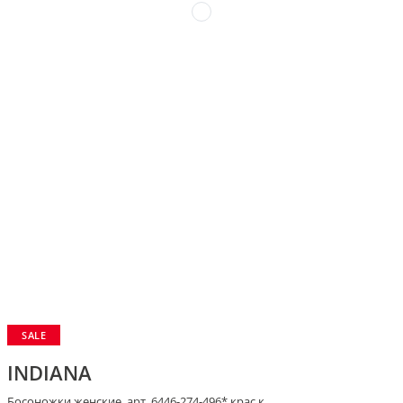
SALE
INDIANA
Босоножки женские, арт. 6446-274-496* крас.к.