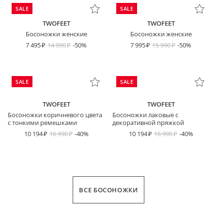
SALE
SALE
TWOFEET
TWOFEET
Босоножки женские
Босоножки женские
7 495
14 990
-50%
7 995
15 990
-50%
SALE
SALE
TWOFEET
TWOFEET
Босоножки коричневого цвета
Босоножки лаковые с
с тонкими ремешками
декоративной пряжкой
10 194
16 990
-40%
10 194
16 990
-40%
ВСЕ БОСОНОЖКИ