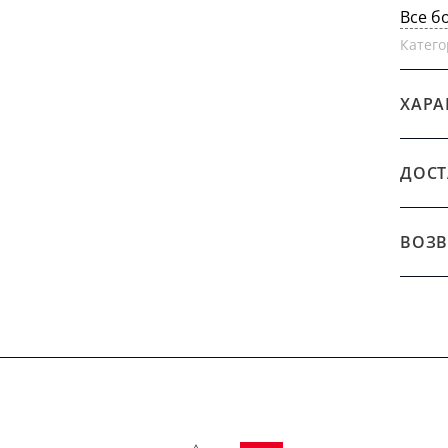
Все б
Катего
ХАРА
ДОСТ
ВОЗВ