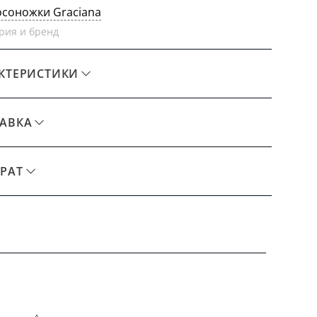
осоножки Graciana
рия и бренд
КТЕРИСТИКИ
АВКА
РАТ