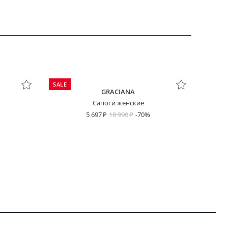
SALE
GRACIANA
Сапоги женские
5 697
18 990
-70%