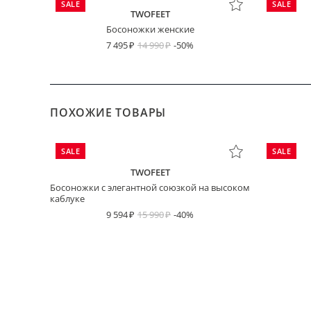
SALE
SALE
TWOFEET
Босоножки женские
7 495
14 990
-50%
ПОХОЖИЕ ТОВАРЫ
SALE
SALE
TWOFEET
Босоножки с элегантной союзкой на высоком
каблуке
9 594
15 990
-40%