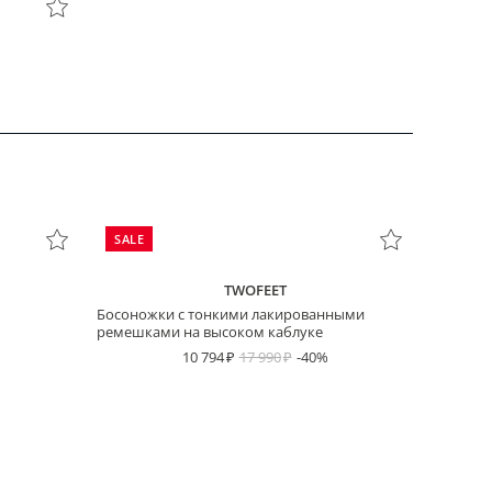
SALE
TWOFEET
Босоножки с тонкими лакированными
ремешками на высоком каблуке
10 794
17 990
-40%