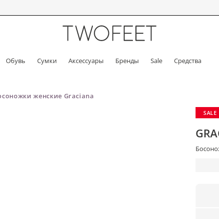
Обувь
Сумки
Аксессуары
Бренды
Sale
Средства
осоножки женские Graciana
SALE
GRA
Босонож