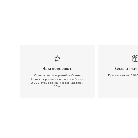
Нам доверяют!
Бесплатная
Опыт в fashion ритейле более
При заказе от 5 00
15 лет, 5 розничных точек и более
3 500 отзывов на Яндекс Картах и
2Гис