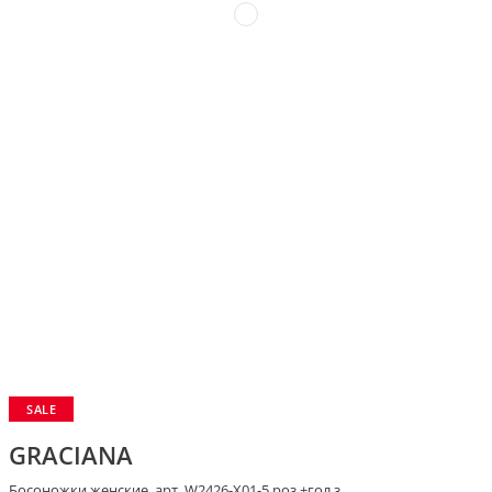
SALE
GRACIANA
Босоножки женские, арт. W2426-X01-5 роз.+гол.з.