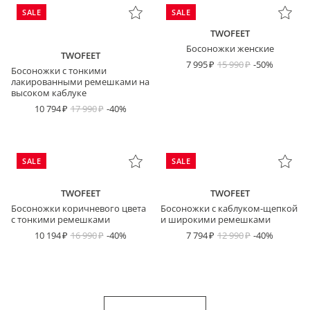
SALE
SALE
TWOFEET
Босоножки женские
TWOFEET
7 995
15 990
-50%
Босоножки с тонкими
лакированными ремешками на
высоком каблуке
10 794
17 990
-40%
SALE
SALE
TWOFEET
TWOFEET
Босоножки коричневого цвета
Босоножки с каблуком-щепкой
с тонкими ремешками
и широкими ремешками
10 194
16 990
-40%
7 794
12 990
-40%