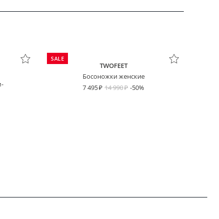
SALE
TWOFEET
Босоножки женские
-
7 495
14 990
-50%