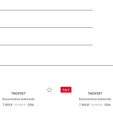
SALE
TWOFEET
TWOFEET
Босоножки женские
Босоножки женские
7 995
15 990
-50%
7 495
14 990
-50%