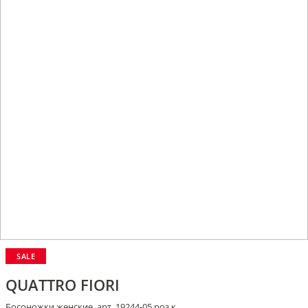
SALE
QUATTRO FIORI
Босоножки женские, арт. 19244-05 роз.к.