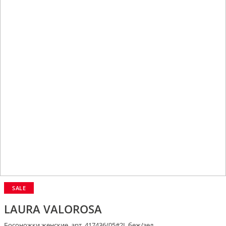
SALE
LAURA VALOROSA
Босоножки женские, арт. 417436/05#2L беж/зел