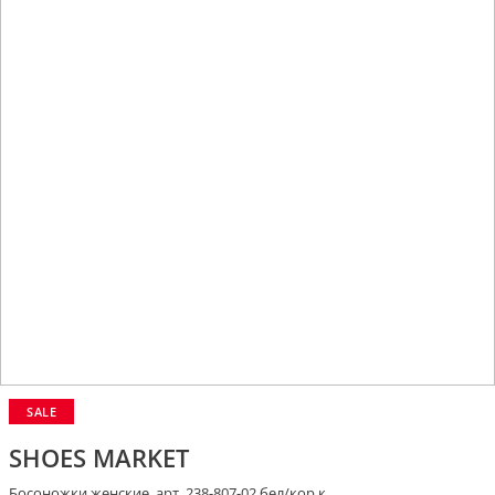
SALE
SHOES MARKET
Босоножки женские, арт. 238-807-02 бел/кор.к.