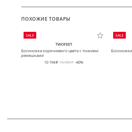
ПОХОЖИЕ ТОВАРЫ
SALE
SALE
TWOFEET
Босоножки коричневого цвета с тонкими
Босоножки 
ремешками
10 194
16 990
-40%