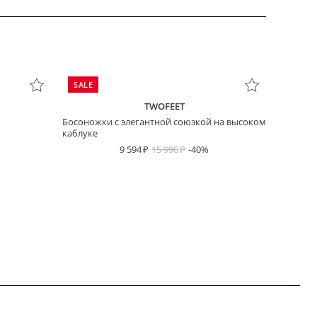
SALE
TWOFEET
Босоножки с элегантной союзкой на высоком
каблуке
9 594
15 990
-40%