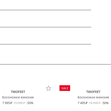
SALE
TWOFEET
TWOFEET
Босоножки женские
Босоножки женские
7 995
15 990
-50%
7 495
14 990
-50%