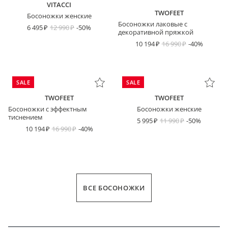
VITACCI
TWOFEET
Босоножки женские
Босоножки лаковые с
6 495
12 990
-50%
декоративной пряжкой
10 194
16 990
-40%
SALE
SALE
TWOFEET
TWOFEET
Босоножки с эффектным
Босоножки женские
тиснением
5 995
11 990
-50%
10 194
16 990
-40%
ВСЕ БОСОНОЖКИ