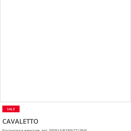
SALE
CAVALETTO
Босоножки женские, арт. 550513-В230V27 (354)