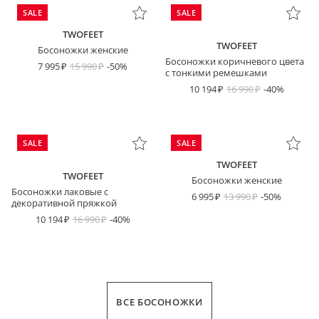
SALE
SALE
TWOFEET
TWOFEET
Босоножки женские
Босоножки коричневого цвета
7 995
15 990
-50%
с тонкими ремешками
10 194
16 990
-40%
SALE
SALE
TWOFEET
TWOFEET
Босоножки женские
Босоножки лаковые с
6 995
13 990
-50%
декоративной пряжкой
10 194
16 990
-40%
ВСЕ БОСОНОЖКИ