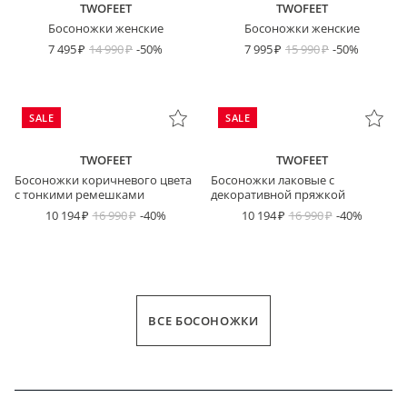
TWOFEET
TWOFEET
Босоножки женские
Босоножки женские
7 495
14 990
-50%
7 995
15 990
-50%
SALE
SALE
TWOFEET
TWOFEET
Босоножки коричневого цвета
Босоножки лаковые с
с тонкими ремешками
декоративной пряжкой
10 194
16 990
-40%
10 194
16 990
-40%
ВСЕ БОСОНОЖКИ