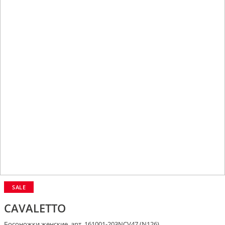
SALE
CAVALETTO
Босоножки женские, арт. 161001-203NCV47 (N126)