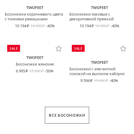
TWOFEET
TWOFEET
Босоножки коричневого цвета
Босоножки лаковые с
с тонкими ремешками
декоративной пряжкой
10 194
16 990
-40%
10 194
16 990
-40%
SALE
SALE
TWOFEET
TWOFEET
Босоножки женские
Босоножки с элегантной
6 995
13 990
-50%
союзкой на высоком каблуке
9 594
15 990
-40%
ВСЕ БОСОНОЖКИ