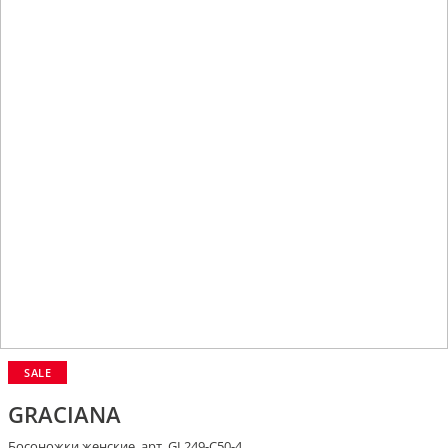
SALE
GRACIANA
Босоножки женские, арт. GL249-C50-4