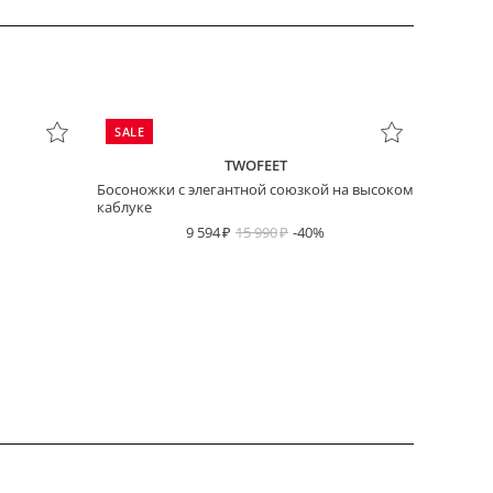
SALE
TWOFEET
Босоножки с элегантной союзкой на высоком
каблуке
9 594
15 990
-40%