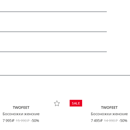
SALE
TWOFEET
TWOFEET
Босоножки женские
Босоножки женские
7 995
15 990
-50%
7 495
14 990
-50%