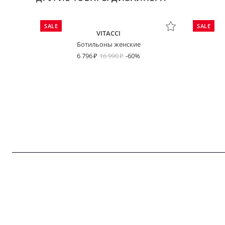
SALE
SALE
VITACCI
Ботильоны женские
6 796
16 990
-60%