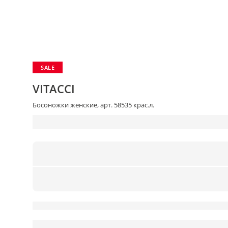
SALE
VITACCI
Босоножки женские, арт. 58535 крас.л.