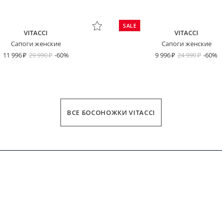
SALE
VITACCI
VITACCI
Сапоги женские
Сапоги женские
11 996
29 990
-60%
9 996
24 990
-60%
ДЛИНА СТОПЫ
ВСЕ БОСОНОЖКИ VITACCI