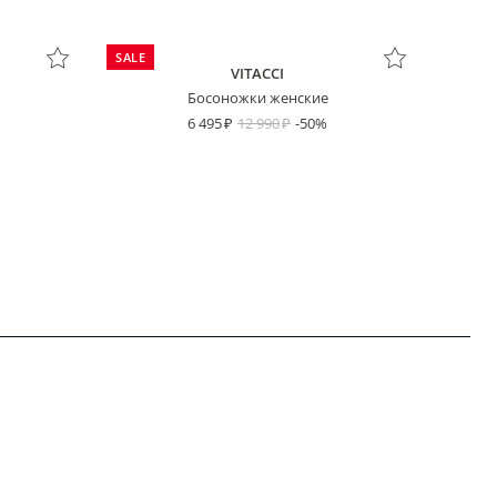
SALE
VITACCI
Босоножки женские
6 495
12 990
-50%