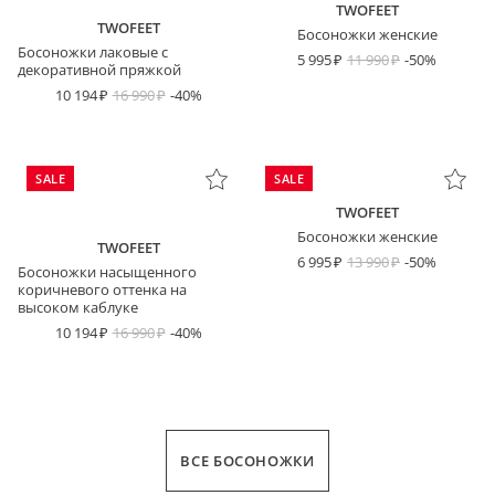
TWOFEET
TWOFEET
Босоножки женские
Босоножки лаковые с
5 995
11 990
-50%
декоративной пряжкой
10 194
16 990
-40%
SALE
SALE
TWOFEET
Босоножки женские
TWOFEET
6 995
13 990
-50%
Босоножки насыщенного
коричневого оттенка на
высоком каблуке
10 194
16 990
-40%
ВСЕ БОСОНОЖКИ