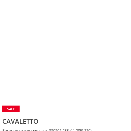
SALE
CAVALETTO
Босоножки женские, арт. 550502-238v11 (350-220)