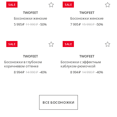
SALE
SALE
TWOFEET
TWOFEET
Босоножки женские
Босоножки женские
5 995
11 990
-50%
7 995
15 990
-50%
SALE
SALE
TWOFEET
TWOFEET
Босоножки в глубоком
Босоножки с эффектным
коричневом оттенке
каблуком-рюмочкой
8 994
14 990
-40%
8 994
14 990
-40%
ВСЕ БОСОНОЖКИ