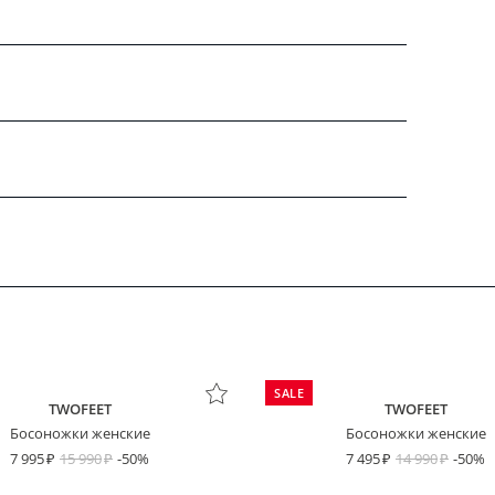
SALE
TWOFEET
TWOFEET
Босоножки женские
Босоножки женские
7 995
15 990
-50%
7 495
14 990
-50%