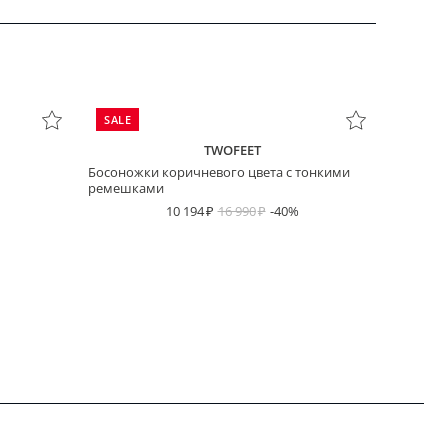
SALE
TWOFEET
Босоножки коричневого цвета с тонкими
ремешками
10 194
16 990
-40%