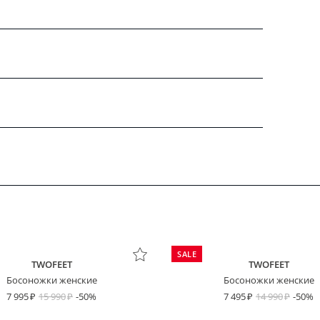
SALE
TWOFEET
TWOFEET
Босоножки женские
Босоножки женские
7 995
15 990
-50%
7 495
14 990
-50%