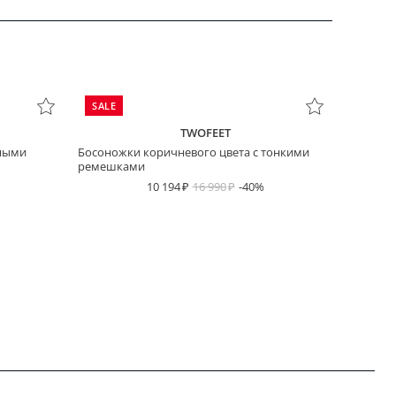
SALE
TWOFEET
рными
Босоножки коричневого цвета с тонкими
ремешками
10 194
16 990
-40%