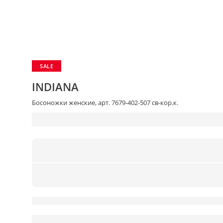
SALE
INDIANA
Босоножки женские, арт. 7679-402-507 св-кор.к.