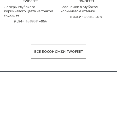
TWOFEET
TWOFEET
Лоферы глубокого
Босоножки в глубоком
коричневого цвета на тонкой
коричневом оттенке
подошве
8 994
14 990
-40%
9 594
15 990
-40%
ВСЕ БОСОНОЖКИ TWOFEET