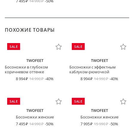
7 495
14 990
-50%
ПОХОЖИЕ ТОВАРЫ
SALE
SALE
TWOFEET
TWOFEET
Босоножки в глубоком
Босоножки с эффектным
коричневом оттенке
каблуком-рюмочкой
8 994
14 990
-40%
8 994
14 990
-40%
SALE
SALE
TWOFEET
TWOFEET
Босоножки женские
Босоножки женские
7 495
14 990
-50%
7 995
15 990
-50%