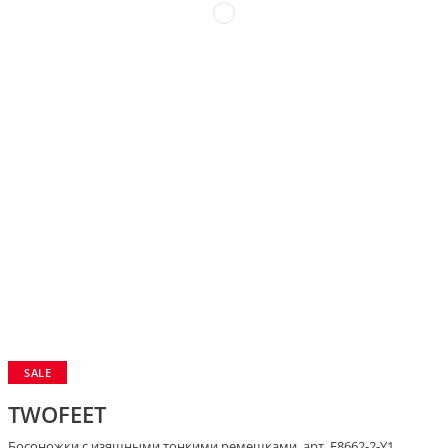
SALE
TWOFEET
Босоножки с изящными тонкими ремешками, арт. F8662-2-Y1