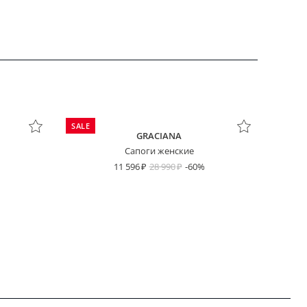
SALE
GRACIANA
Сапоги женские
11 596
28 990
-60%