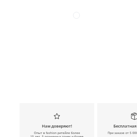
Нам доверяют!
Бесплатная
Опыт в fashion ритейле более
При заказе от 5 00
15 лет, 5 розничных точек и более