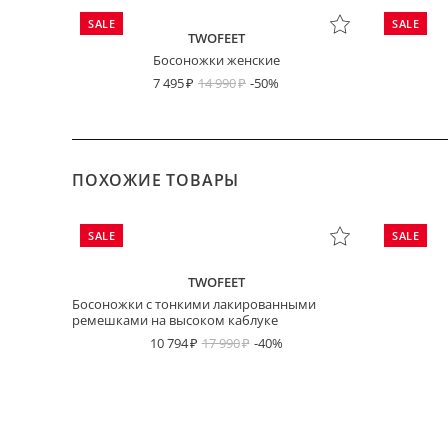
SALE
SALE
TWOFEET
Босоножки женские
7 495
14 990
-50%
ПОХОЖИЕ ТОВАРЫ
SALE
SALE
TWOFEET
Босоножки с тонкими лакированными
ремешками на высоком каблуке
10 794
17 990
-40%