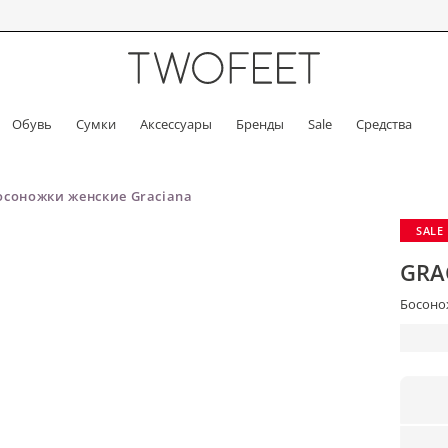
Обувь
Сумки
Аксессуары
Бренды
Sale
Средства
осоножки женские Graciana
SALE
GRA
Босонож