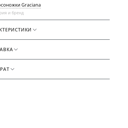
осоножки Graciana
рия и бренд
КТЕРИСТИКИ
АВКА
РАТ