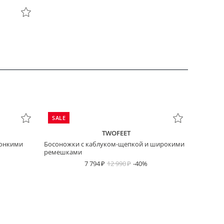
SALE
TWOFEET
тонкими
Босоножки с каблуком-щепкой и широкими
ремешками
7 794
12 990
-40%